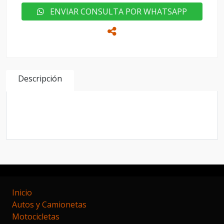
ENVIAR CONSULTA POR WHATSAPP
Descripción
CHEVROLET ONX OKM LINEA NUEVA OKM CON
ENTREGA INMEDIATA 2024
Inicio
Autos y Camionetas
Motocicletas