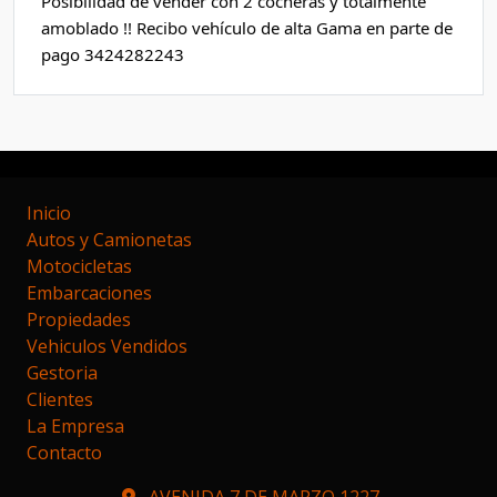
Posibilidad de vender con 2 cocheras y totalmente 
amoblado !! Recibo vehículo de alta Gama en parte de 
pago 3424282243
Inicio
Autos y Camionetas
Motocicletas
Embarcaciones
Propiedades
Vehiculos Vendidos
Gestoria
Clientes
La Empresa
Contacto