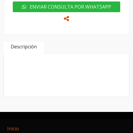
ENVIAR CONSULTA POR WHATSAPP
Descripción
Automático con tapizado de cuero techo levas al
volante y navegador !! Excelente unidad en
excelente estado posee 30,000 km aún se
encuentra en garantía
Inicio