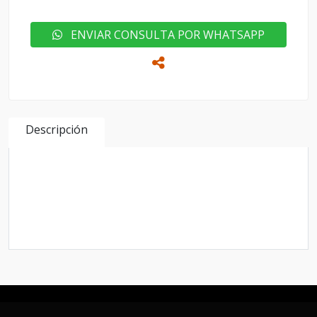
ENVIAR CONSULTA POR WHATSAPP
Descripción
FORD FOCUS SE PLUS MODELO 2015 TAPIZADO
DE CUERO . EL MAS COMPLETO DE LA GAMA
MOTOR 2.0 CON 105 MIL KM EXCELENTE
ESTADO