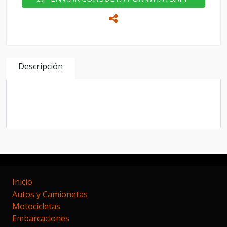
Descripción
Ford ka modelo 2019 con equipo de gnc
Excelente estado mecánica chapa y pintura
Inicio
Autos y Camionetas
Motocicletas
Embarcaciones