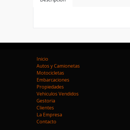
DISPONEMOS DE FORD MAVERICK OKM C
Inicio
Autos y Camionetas
Motocicletas
Embarcaciones
Propiedades
Vehiculos Vendidos
Gestoria
Clientes
La Empresa
Contacto