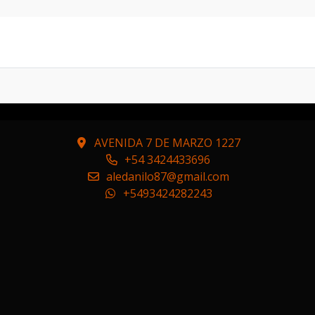
ON ENTREGA INMEDIATA . LA VERSION TOPE DE GAMA 4
AVENIDA 7 DE MARZO 1227
+54 3424433696
aledanilo87@gmail.com
+5493424282243