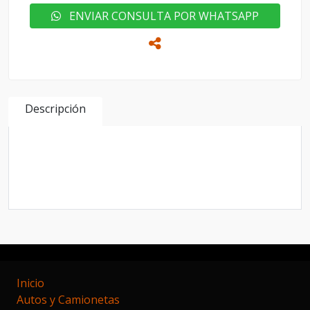
ENVIAR CONSULTA POR WHATSAPP
Descripción
DE UNICA MANO CON TODOS LOS SERVIS EN
CONCESIONARIO OFICIAL HONDA HRV MODELO
2016 CON 110MIL KM IMPECABLE !!
Inicio
Autos y Camionetas