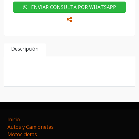
ENVIAR CONSULTA POR WHATSAPP
Descripción
Modelo 2017 con 18 mil km. Impecable sin
detalles
Inicio
Autos y Camionetas
Motocicletas