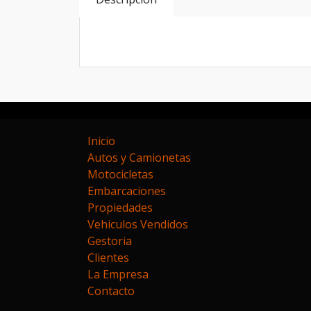
EXCELENTE ESTADO !! TODOS LOS SERV
Inicio
Autos y Camionetas
Motocicletas
Embarcaciones
Propiedades
Vehiculos Vendidos
Gestoria
Clientes
La Empresa
Contacto