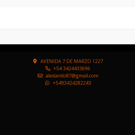
IS OFICIALES DIGNO DE VER CON 59MIL KM CAJA MANUAL
AVENIDA 7 DE MARZO 1227
+54 3424433696
aledanilo87@gmail.com
+5493424282243