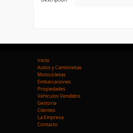
EXCELENTE ESTADO DIGNO DE VER MOD
Inicio
Autos y Camionetas
Motocicletas
Embarcaciones
Propiedades
Vehiculos Vendidos
Gestoria
Clientes
La Empresa
Contacto