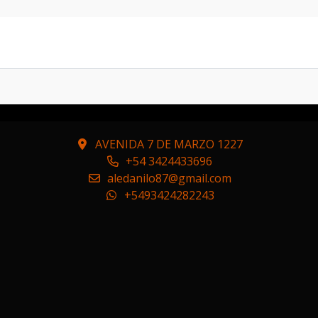
ELO 2017 CON 55MIL KM . AUTO DE UNICA MANO
AVENIDA 7 DE MARZO 1227
+54 3424433696
aledanilo87@gmail.com
+5493424282243